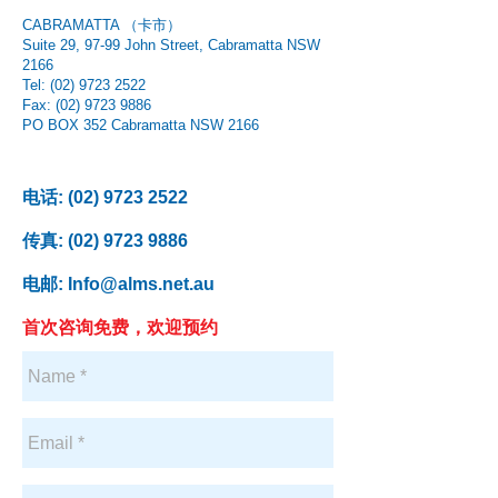
CABRAMATTA （卡市）
Suite 29, 97-99 John Street, Cabramatta NSW
2166
Tel: (02) 9723 2522
Fax:
(02) 9723 9886
PO BOX 352 Cabramatta NSW 2166
​电话:
(02) 9723 2522
传真:
(02) 9723 9886
电邮:
Info@alms.net.au
首次咨询免费，欢迎预约